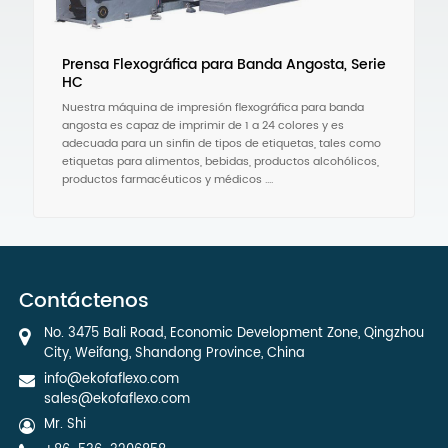
Prensa Flexográfica para Banda Angosta, Serie
HC
Nuestra máquina de impresión flexográfica para banda
angosta es capaz de imprimir de 1 a 24 colores y es
adecuada para un sinfin de tipos de etiquetas, tales como
etiquetas para alimentos, bebidas, productos alcohólicos,
productos farmacéuticos y médicos ....
Contáctenos
No. 3475 Bali Road, Economic Development Zone, Qingzhou
City, Weifang, Shandong Province, China
info@ekofaflexo.com
sales@ekofaflexo.com
Mr. Shi